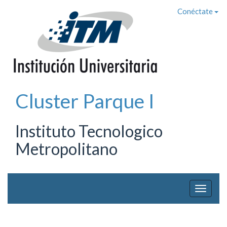
Conéctate
Cluster Parque I
Instituto Tecnologico
Metropolitano
T
o
g
g