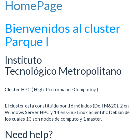
HomePage
l
e
n
a
Bienvenidos al cluster
v
i
Parque I
g
a
t
Instituto
i
Tecnológico Metropolitano
o
n
Cluster HPC ( High-Performance Computing)
El cluster esta constituido por 16 móludos (Dell M620), 2 en
Windows Server HPC y 14 en Gnu/Linux Scientific Debian de
los cuales 13 son nodos de computo y 1 master.
Need help?